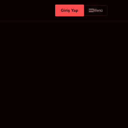
Kapat
Giriş Yap
Menü