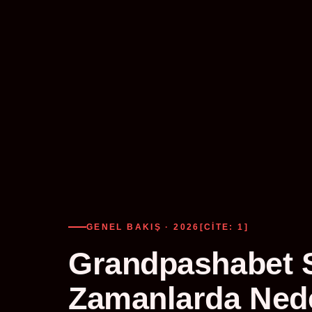
GENEL BAKIŞ · 2026[CITE: 1]
Grandpashabet 
Zamanlarda Ned