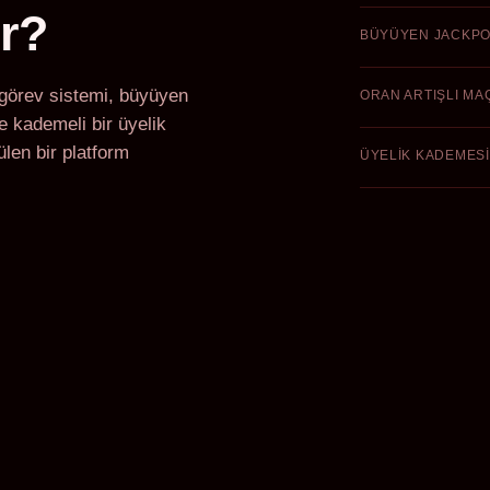
r?
BÜYÜYEN JACKP
 görev sistemi, büyüyen
ORAN ARTIŞLI MA
e kademeli bir üyelik
ülen bir platform
ÜYELIK KADEMESI