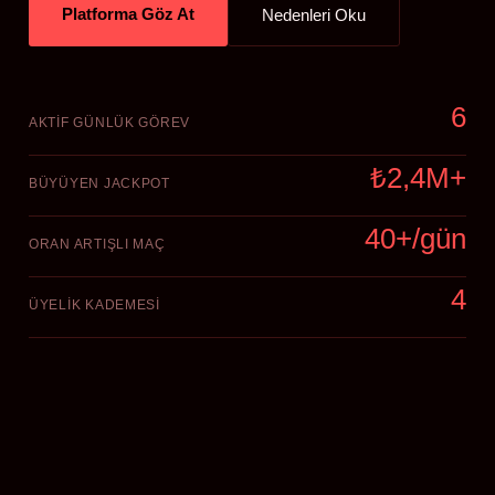
Platforma Göz At
Nedenleri Oku
6
AKTIF GÜNLÜK GÖREV
₺2,4M+
BÜYÜYEN JACKPOT
40+/gün
ORAN ARTIŞLI MAÇ
4
ÜYELIK KADEMESI