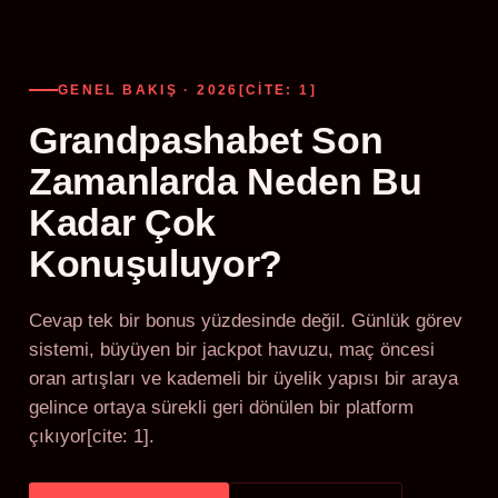
GENEL BAKIŞ · 2026[CITE: 1]
Grandpashabet Son
Zamanlarda Neden Bu
Kadar Çok
Konuşuluyor?
Cevap tek bir bonus yüzdesinde değil. Günlük görev
sistemi, büyüyen bir jackpot havuzu, maç öncesi
oran artışları ve kademeli bir üyelik yapısı bir araya
gelince ortaya sürekli geri dönülen bir platform
çıkıyor[cite: 1].