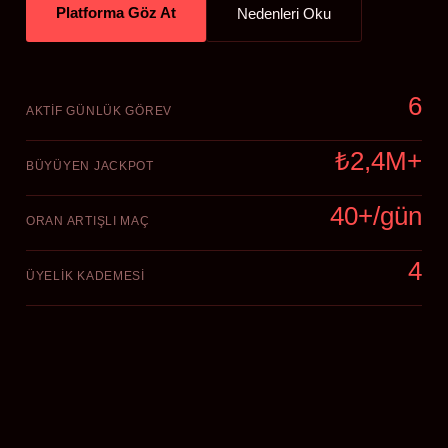
Platforma Göz At
Nedenleri Oku
6
AKTIF GÜNLÜK GÖREV
₺2,4M+
BÜYÜYEN JACKPOT
40+/gün
ORAN ARTIŞLI MAÇ
4
ÜYELIK KADEMESI