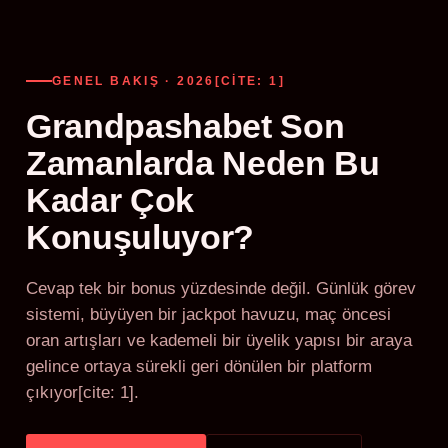
GENEL BAKIŞ · 2026[CITE: 1]
Grandpashabet Son
Zamanlarda Neden Bu
Kadar Çok
Konuşuluyor?
Cevap tek bir bonus yüzdesinde değil. Günlük görev
sistemi, büyüyen bir jackpot havuzu, maç öncesi
oran artışları ve kademeli bir üyelik yapısı bir araya
gelince ortaya sürekli geri dönülen bir platform
çıkıyor[cite: 1].