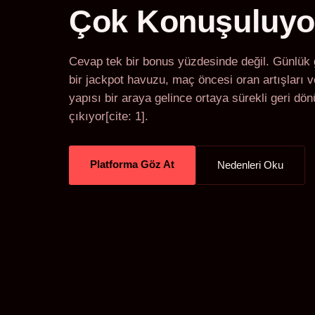
Çok Konuşuluyo
Cevap tek bir bonus yüzdesinde değil. Günlük
bir jackpot havuzu, maç öncesi oran artışları v
yapısı bir araya gelince ortaya sürekli geri dön
çıkıyor[cite: 1].
Platforma Göz At
Nedenleri Oku