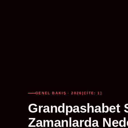
GENEL BAKIŞ · 2026[CITE: 1]
Grandpashabet 
Zamanlarda Ned