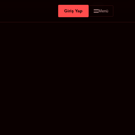
Kapat
Giriş Yap
Menü