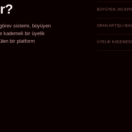
r?
BÜYÜYEN JACKP
 görev sistemi, büyüyen
ORAN ARTIŞLI MA
e kademeli bir üyelik
ülen bir platform
ÜYELIK KADEMESI