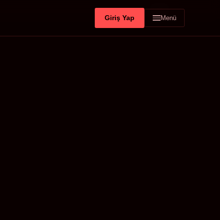
Kapat
Giriş Yap
Menü