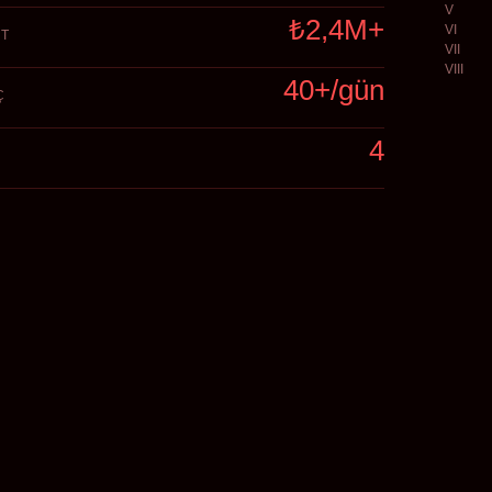
V
₺2,4M+
VI
OT
VII
VIII
40+/gün
Ç
4