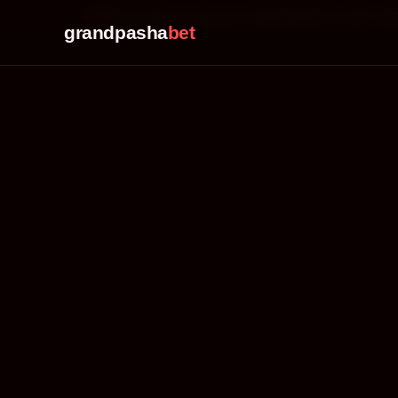
18+
Bu site yalnızca yasal yaş sınırındaki kullanıcılar içindir. Lüt
grandpasha
bet