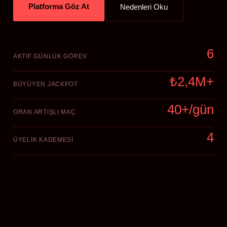
Platforma Göz At
Nedenleri Oku
6
AKTIF GÜNLÜK GÖREV
₺2,4M+
BÜYÜYEN JACKPOT
40+/gün
ORAN ARTIŞLI MAÇ
4
ÜYELIK KADEMESI