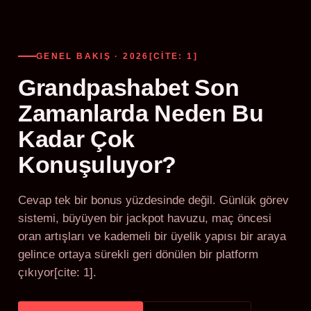
GENEL BAKIŞ · 2026[CITE: 1]
Grandpashabet Son
Zamanlarda Neden Bu
Kadar Çok
Konuşuluyor?
Cevap tek bir bonus yüzdesinde değil. Günlük görev
sistemi, büyüyen bir jackpot havuzu, maç öncesi
oran artışları ve kademeli bir üyelik yapısı bir araya
gelince ortaya sürekli geri dönülen bir platform
çıkıyor[cite: 1].