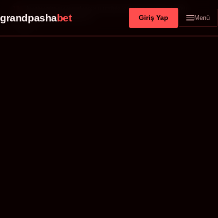
18+
Bu site yalnızca yasal yaş sınırındaki kullanıcılar içindir. Lütfen
grandpasha
bet
sorumlu bahis oynayın.[cite: 1]
Giriş Yap
Menü
Kapat