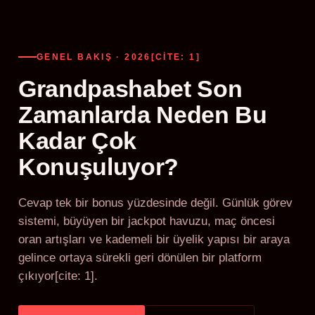
GENEL BAKIŞ · 2026[CITE: 1]
Grandpashabet Son
Zamanlarda Neden Bu
Kadar Çok
Konuşuluyor?
Cevap tek bir bonus yüzdesinde değil. Günlük görev
sistemi, büyüyen bir jackpot havuzu, maç öncesi
oran artışları ve kademeli bir üyelik yapısı bir araya
gelince ortaya sürekli geri dönülen bir platform
çıkıyor[cite: 1].