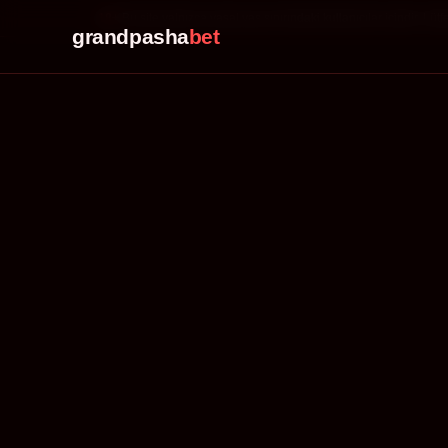
18+
Bu site yalnızca yasal yaş sınırındaki kullanıcılar içindir. Lüt
grandpasha
bet