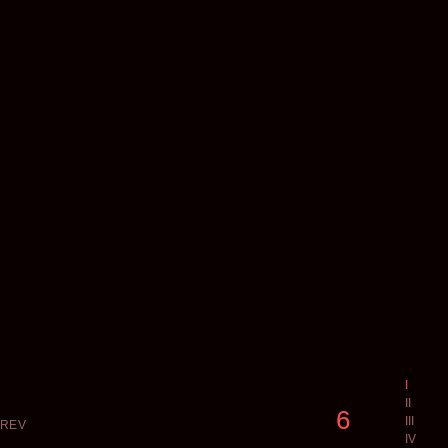
I
II
6
III
ÖREV
IV