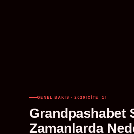
GENEL BAKIŞ · 2026[CITE: 1]
Grandpashabet 
Zamanlarda Ned