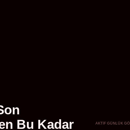
Son
en Bu Kadar
AKTIF GÜNLÜK G