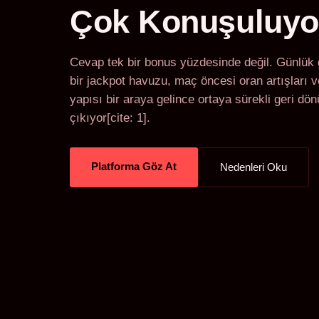
Çok Konuşuluyo
Cevap tek bir bonus yüzdesinde değil. Günlük
bir jackpot havuzu, maç öncesi oran artışları v
yapısı bir araya gelince ortaya sürekli geri dön
çıkıyor[cite: 1].
Platforma Göz At
Nedenleri Oku