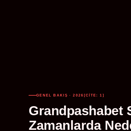
GENEL BAKIŞ · 2026[CITE: 1]
Grandpashabet 
Zamanlarda Ned