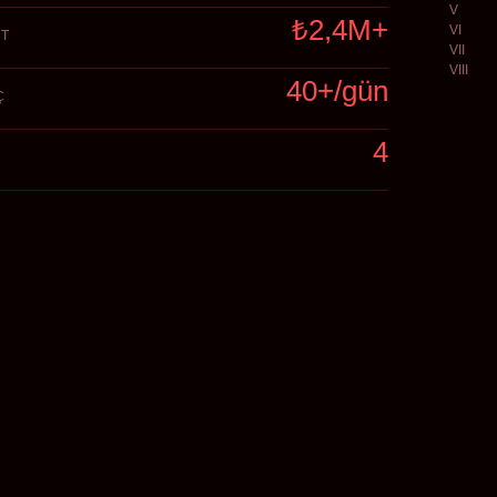
V
₺2,4M+
VI
OT
VII
VIII
40+/gün
Ç
4