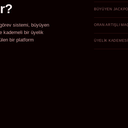
r?
BÜYÜYEN JACKP
 görev sistemi, büyüyen
ORAN ARTIŞLI MA
e kademeli bir üyelik
ülen bir platform
ÜYELIK KADEMESI