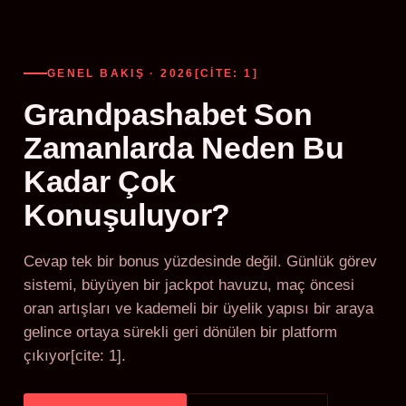
GENEL BAKIŞ · 2026[CITE: 1]
Grandpashabet Son
Zamanlarda Neden Bu
Kadar Çok
Konuşuluyor?
Cevap tek bir bonus yüzdesinde değil. Günlük görev
sistemi, büyüyen bir jackpot havuzu, maç öncesi
oran artışları ve kademeli bir üyelik yapısı bir araya
gelince ortaya sürekli geri dönülen bir platform
çıkıyor[cite: 1].