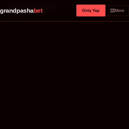
18+
Bu site yalnızca yasal yaş sınırındaki kullanıcılar içindir. Lütfen
grandpasha
bet
sorumlu bahis oynayın.[cite: 1]
Giriş Yap
Menü
Kapat