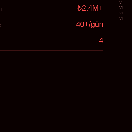
V
₺2,4M+
VI
OT
VII
VIII
40+/gün
Ç
4