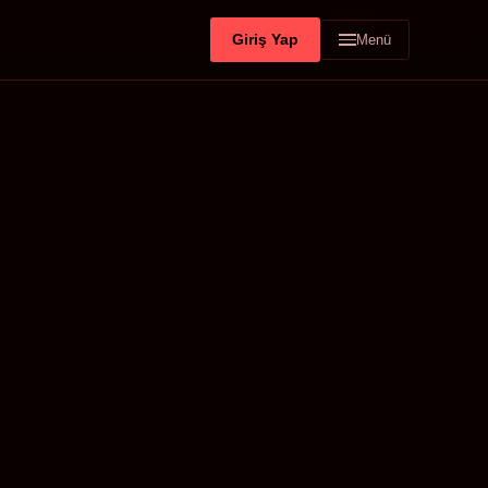
Kapat
Giriş Yap
Menü