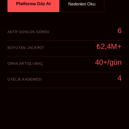
Platforma Göz At
Nedenleri Oku
6
AKTIF GÜNLÜK GÖREV
₺2,4M+
BÜYÜYEN JACKPOT
40+/gün
ORAN ARTIŞLI MAÇ
4
ÜYELIK KADEMESI