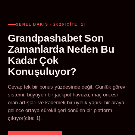
GENEL BAKIŞ · 2026[CITE: 1]
Grandpashabet Son
Zamanlarda Neden Bu
Kadar Çok
Konuşuluyor?
Cevap tek bir bonus yüzdesinde değil. Günlük görev
sistemi, büyüyen bir jackpot havuzu, maç öncesi
oran artışları ve kademeli bir üyelik yapısı bir araya
gelince ortaya sürekli geri dönülen bir platform
çıkıyor[cite: 1].