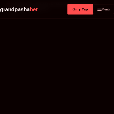
18+
Bu site yalnızca yasal yaş sınırındaki kullanıcılar içindir. Lütfen
grandpasha
bet
sorumlu bahis oynayın.[cite: 1]
Giriş Yap
Menü
Kapat