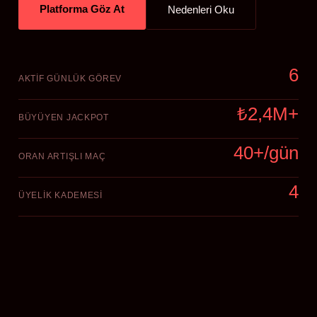
Platforma Göz At
Nedenleri Oku
6
AKTIF GÜNLÜK GÖREV
₺2,4M+
BÜYÜYEN JACKPOT
40+/gün
ORAN ARTIŞLI MAÇ
4
ÜYELIK KADEMESI